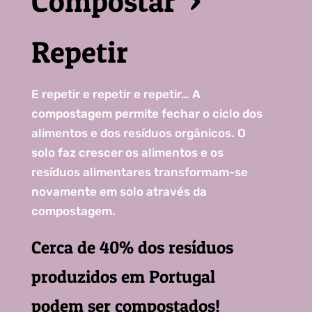
Compostar >
Repetir
E repetir e repetir e repetir… A
compostagem permite fechar o ciclo dos
alimentos e dos resíduos orgânicos. O
solo faz crescer os alimentos e os
resíduos alimentares transformam-se
novamente em solo através da
compostagem.
Cerca de 40% dos resíduos
produzidos em Portugal
podem ser compostados!